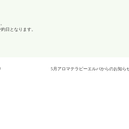
す。
予約日となります。
り
5月アロマテラピーエルバからのお知ら