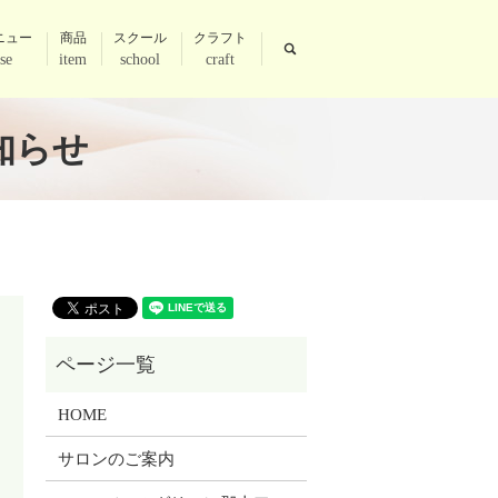
ニュー
商品
スクール
クラフト
search
se
item
school
craft
知らせ
HOME
サロンのご案内